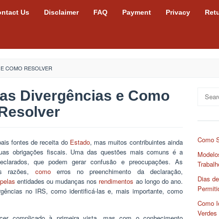
ntact Us
Disclaimer
FAQ
Payment
Privacy
Ret
S E COMO RESOLVER
 as Divergências e Como
Search
for:
Resolver
Como S
ais fontes de receita do
Estado
, mas muitos contribuintes ainda
suas obrigações fiscais. Uma das questões mais comuns é a
Modelos
declarados, que podem gerar confusão e preocupações. As
Trabalh
sas razões,
como
erros no preenchimento da declaração,
Dias de
pelas
entidades ou mudanças nos
rendimentos
ao longo do ano.
Permiti
ergências no IRS, como identificá-las e, mais importante, como
Como Id
Verdes
ecer complicado à primeira vista, mas com o conhecimento