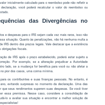
alor inicialmente calculado para o reembolso pode não refletir a
a declaração, você poderá recalcular o valor do reembolso ou
Estado.
quências das Divergências no
tos e despesas para o IRS sejam cada vez mais raros, isso não
r essa situação. Quanto às penalizações, não há nenhuma multa a
de IRS dentro dos prazos legais. Vale destacar que a existência
 obrigações fiscais.
ração de IRS após o prazo estabelecido, poderá estar sujeito a
rreção. Por exemplo, se a alteração prejudicar a Autoridade
utro lado, se a mudança for benéfica para você ou não afetar a
, no pior dos casos, uma coima mínima.
para os contribuintes e suas finanças pessoais. No entanto, é
do ano, evitando surpresas no momento da declaração. Uma das
ntir que seus rendimentos superem suas despesas. Se você tiver
nter essa premissa. Nesse caso, considere a consolidação de
dá-lo a avaliar sua situação e encontrar a melhor solução de
specialistas!