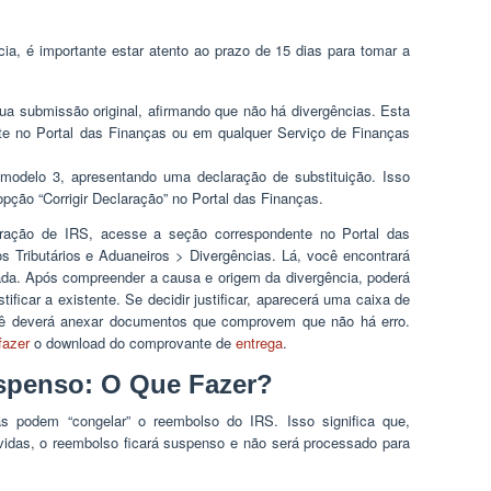
cia, é importante estar atento ao prazo de 15 dias para tomar a
sua submissão original, afirmando que não há divergências. Esta
mente no Portal das Finanças ou em qualquer Serviço de Finanças
odelo 3, apresentando uma declaração de substituição. Isso
opção “Corrigir Declaração” no Portal das Finanças.
laração de IRS, acesse a seção correspondente no Portal das
 Tributários e Aduaneiros > Divergências. Lá, você encontrará
icada. Após compreender a causa e origem da divergência, poderá
ificar a existente. Se decidir justificar, aparecerá uma caixa de
ê deverá anexar documentos que comprovem que não há erro.
fazer
o download do comprovante de
entrega
.
spenso: O Que Fazer?
as podem “congelar” o reembolso do IRS. Isso significa que,
vidas, o reembolso ficará suspenso e não será processado para