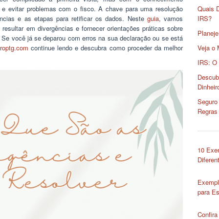
ro e evitar problemas com o fisco. A chave para uma resolução
Quais 
ncias e as etapas para retificar os dados. Neste
guia
, vamos
IRS?
 resultar em divergências e fornecer orientações práticas sobre
Planeje
l. Se você já se deparou com erros na sua declaração ou se está
roptg.com
continue lendo e descubra como proceder da melhor
Veja o 
IRS: O
Descub
Dinheir
Seguro 
Regras
10 Exe
Diferen
Exempl
para Es
Confira