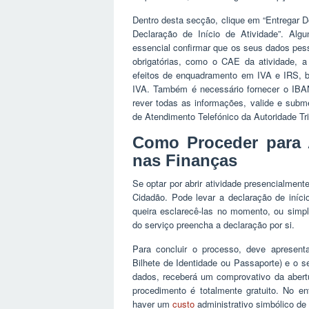
Dentro desta secção, clique em “Entregar D
Declaração de Início de Atividade”. Al
essencial confirmar que os seus dados pess
obrigatórias, como o CAE da atividade, a
efeitos de enquadramento em IVA e IRS, be
IVA. Também é necessário fornecer o IBAN
rever todas as informações, valide e subm
de Atendimento Telefónico da Autoridade Tr
Como Proceder para A
nas Finanças
Se optar por abrir atividade presencialmen
Cidadão. Pode levar a declaração de iníci
queira esclarecê-las no momento, ou simpl
do serviço preencha a declaração por si.
Para concluir o processo, deve apresent
Bilhete de Identidade ou Passaporte) e o 
dados, receberá um comprovativo da abertura
procedimento é totalmente gratuito. No e
haver um
custo
administrativo simbólico de