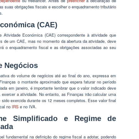
ndependente
ou freelancer. Antes de
preencher
a declaração de
s suas obrigações fiscais e escolher o enquadramento tributário
s.
Económica (CAE)
de Atividade Económica (CAE) correspondente à atividade que
ais de um CAE, mas no momento da abertura da atividade, deve
finirá o enquadramento fiscal e as obrigações associadas ao seu
e Negócios
mativa do volume de negócios até ao final do ano, expressa em
s Finanças o montante aproximado que espera faturar no período
ciada em janeiro, é importante lembrar que o valor indicado deve
exercer a atividade. No entanto, as Finanças irão calcular uma
e sido exercida durante os 12 meses completos. Esse valor final
scal no
IRS
e no IVA.
me Simplificado e Regime de
zada
 fundamental na definição do regime fiscal a adotar, podendo