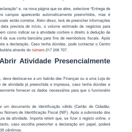
eclaração” e, na nova página que se abre, selecione “Entrega de
guns campos aparecerão automaticamente preenchidos, mas é
oais estão corretos. Além disso, terá de preencher informações
 data prevista de início, o volume estimado de negócios para
m como indicar se a atividade confere o direito à dedução de
 da sua conta bancária para fins de reembolsos fiscais. Após
eta a declaração. Caso tenha dúvidas, pode contactar o Centro
ibutária através do
número
217 206 707.
brir Atividade Presencialmente
te, deve deslocar-se a um balcão das Finanças ou a uma Loja do
o de atividade já preenchida e impressa, caso tenha dúvidas e
esmente fornecer os dados necessários para que o funcionário
ar um documento de identificação válido (Cartão de Cidadão,
seu Número de Identificação Fiscal (NIF). Após a submissão dos
 da atividade. Importa referir que, se fizer o registo online, o
ntanto, caso escolha preencher a declaração em papel, poderá
 35 cêntimos.