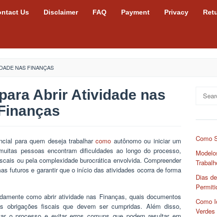
ntact Us
Disclaimer
FAQ
Payment
Privacy
Ret
IDADE NAS FINANÇAS
ara Abrir Atividade nas
Search
for:
Finanças
Como S
cial para quem deseja trabalhar
como
autônomo ou iniciar um
 muitas pessoas encontram dificuldades ao longo do processo,
Modelos
iscais ou pela complexidade burocrática envolvida. Compreender
Trabalh
s futuros e garantir que o início das atividades ocorra de forma
Dias de
Permiti
damente como abrir atividade nas Finanças, quais documentos
Como Id
is obrigações fiscais que devem ser cumpridas. Além disso,
Verdes
itar o processo e evitar erros comuns que podem resultar em