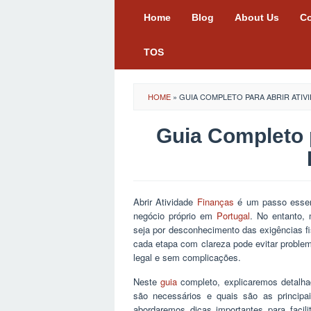
Skip
Home
Blog
About Us
Co
to
content
TOS
HOME
»
GUIA COMPLETO PARA ABRIR ATIV
Guia Completo p
Abrir Atividade
Finanças
é um passo essen
negócio próprio em
Portugal
. No entanto,
seja por desconhecimento das exigências f
cada etapa com clareza pode evitar problema
legal e sem complicações.
Neste
guia
completo, explicaremos detalha
são necessários e quais são as principa
abordaremos dicas importantes para facil