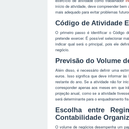
exercício de atividade como trabalhador
i
início de atividade, deve compreender bem a
mais adequado para evitar problemas futuro
Código de Atividade 
O primeiro passo é identificar o Código 
pretende exercer. É possível selecionar m
indicar qual será o principal, pois ele de
negócio.
Previsão do Volume d
Além disso, é necessário definir uma esti
euros. Isso significa que deve informar à
restante do ano. Se a atividade não for ini
corresponder apenas aos meses em que irá 
projeção anual, como se a atividade tivess
será determinante para o enquadramento fi
Escolha entre Regi
Contabilidade Organi
O volume de negócios desempenha um papel