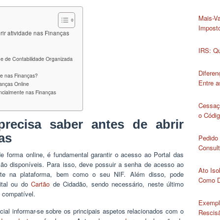
Mais-Va
Impost
rir atividade nas Finanças
IRS: Qu
me de Contabilidade Organizada
Diferen
de nas Finanças?
Entre 
anças Online
ncialmente nas Finanças
Cessaç
o Códig
recisa saber antes de abrir
as
Pedido 
Consult
de forma online, é fundamental garantir o acesso ao Portal das
ção disponíveis. Para isso, deve possuir a senha de acesso ao
Ato Iso
mente na plataforma, bem como o seu NIF. Além disso, pode
Como D
tal ou do
Cartão
de Cidadão, sendo necessário, neste último
s compatível.
Exempl
cial informar-se sobre os principais aspetos relacionados com o
Rescisã