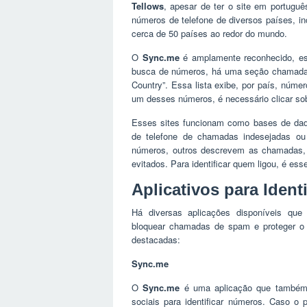
Tellows
, apesar de ter o site em portug
números de telefone de diversos países, i
cerca de 50 países ao redor do mundo.
O
Sync.me
é amplamente reconhecido, es
busca de números, há uma seção chamad
Country”. Essa lista exibe, por país, númer
um desses números, é necessário clicar sob
Esses sites funcionam como bases de dado
de telefone de chamadas indesejadas ou
números, outros descrevem as chamadas, 
evitados. Para identificar quem ligou, é ess
Aplicativos para Iden
Há diversas aplicações disponíveis que
bloquear chamadas de spam e proteger o 
destacadas:
Sync.me
O
Sync.me
é uma aplicação que também p
sociais para identificar números. Caso o 