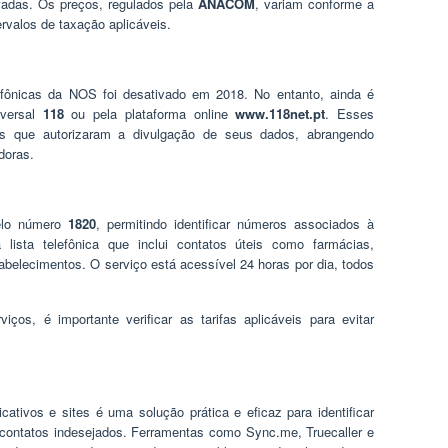
adas. Os preços, regulados pela
ANACOM
, variam conforme a
rvalos de taxação aplicáveis.
lefônicas da NOS foi desativado em 2018. No entanto, ainda é
iversal
118
ou pela plataforma online
www.118net.pt
. Esses
es que autorizaram a divulgação de seus dados, abrangendo
doras.
elo número
1820
, permitindo identificar números associados à
 lista telefônica que inclui contatos úteis como farmácias,
stabelecimentos. O serviço está acessível 24 horas por dia, todos
iços, é importante verificar as tarifas aplicáveis para evitar
cativos e sites é uma solução prática e eficaz para identificar
contatos indesejados. Ferramentas como Sync.me, Truecaller e