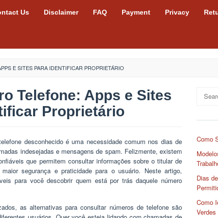
ntact Us
Disclaimer
FAQ
Payment
Privacy
Ret
PS E SITES PARA IDENTIFICAR PROPRIETÁRIO
o Telefone: Apps e Sites
Search
for:
ificar Proprietário
Como S
de telefone desconhecido é uma necessidade comum nos dias de
amadas indesejadas e mensagens de spam. Felizmente, existem
Modelos
onfiáveis que permitem consultar informações sobre o titular de
Trabalh
 maior segurança e praticidade para o usuário. Neste artigo,
Dias de
veis para você descobrir quem está por trás daquele número
Permiti
Como Id
zados, as alternativas para consultar números de telefone são
Verdes
iferentes usuários. Quer você esteja lidando com chamadas de