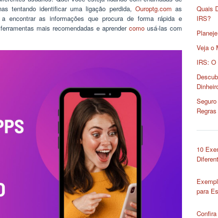
nas tentando identificar uma ligação perdida,
Ouroptg.com
as
Quais 
 a encontrar as informações que procura de forma rápida e
IRS?
as ferramentas mais recomendadas e aprender
como
usá-las com
Planeje
Veja o 
IRS: O
Descub
Dinheir
Seguro 
Regras
10 Exe
Diferen
Exempl
para Es
Confira