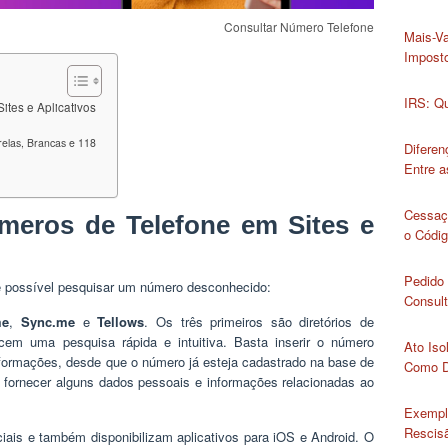
Consultar Número Telefone
Mais-Va
Impost
IRS: Qu
ites e Aplicativos
elas, Brancas e 118
Diferen
Entre 
Cessaç
meros de Telefone em Sites e
o Códig
Pedido 
é possível pesquisar um número desconhecido:
Consult
me
,
Sync.me
e
Tellows
. Os três primeiros são diretórios de
cem uma pesquisa rápida e intuitiva. Basta inserir o número
Ato Iso
nformações, desde que o número já esteja cadastrado na base de
Como D
o fornecer alguns dados pessoais e informações relacionadas ao
Exempl
Rescisã
iais e também disponibilizam aplicativos para iOS e Android. O