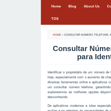
Skip
Home
Blog
About Us
Co
to
content
TOS
HOME
»
CONSULTAR NÚMERO TELEFONE: AP
Consultar Númer
para Ident
Identificar o proprietário de um número 
hoje, especialmente com o aumento de ch
diversas ferramentas online e aplicativos c
um consultar número telefone, garantindo
exploraremos as melhores opções disponí
desconhecido.
De aplicativos modernos a sites especiali
muitas e se adaptam às necessidades de d