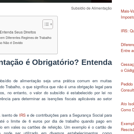
Subsídio de Alimentação
Mais-Va
Impost
IRS: Qu
 Entenda Seus Direitos
 em Diferentes Regimes de Trabalho
ão Não é Devido
Diferen
Entre 
ntação é Obrigatório? Entenda
Cessaç
o Códig
ubsídio de alimentação seja uma prática comum em muitas
Pedido 
do Trabalho, o que significa que não é uma obrigação legal para
Consult
cos, no entanto, o valor do subsídio é estabelecido por lei no
rência para determinar as isenções fiscais aplicáveis ao setor
Ato Iso
Como D
á isento de
IRS
e de contribuições para a Segurança Social para
té o limite de 6 euros por dia de trabalho quando pago em
Exempl
do em vales ou cartões de refeição. Um exemplo é o cartão de
Rescisã
e pode ser utilizado em diversos estabelecimentos, como