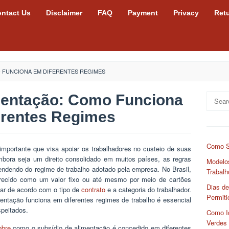
ntact Us
Disclaimer
FAQ
Payment
Privacy
Ret
O FUNCIONA EM DIFERENTES REGIMES
mentação: Como Funciona
Search
for:
erentes Regimes
Como S
importante que visa apoiar os trabalhadores no custeio de suas
Embora seja um direito consolidado em muitos países, as regras
Modelos
ndendo do regime de trabalho adotado pela empresa. No Brasil,
Trabalh
recido como um valor fixo ou até mesmo por meio de cartões
Dias de
r de acordo com o tipo de
contrato
e a categoria do trabalhador.
Permiti
entação funciona em diferentes regimes de trabalho é essencial
speitados.
Como Id
Verdes
obre
como o subsídio de alimentação é concedido em diferentes