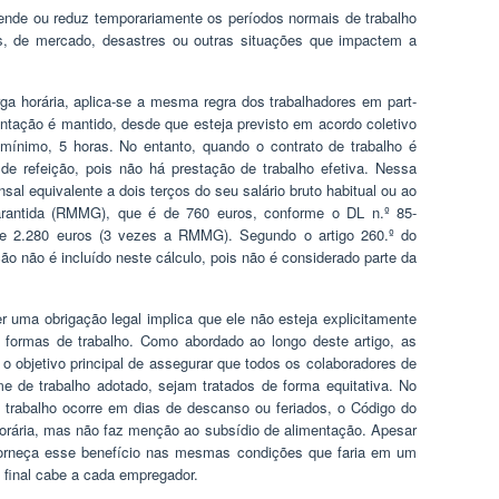
nde ou reduz temporariamente os períodos normais de trabalho
as, de mercado, desastres ou outras situações que impactem a
a horária, aplica-se a mesma regra dos trabalhadores em part-
mentação é mantido, desde que esteja previsto em acordo coletivo
o mínimo, 5 horas. No entanto, quando o contrato de trabalho é
e refeição, pois não há prestação de trabalho efetiva. Nessa
sal equivalente a dois terços do seu salário bruto habitual ou ao
antida (RMMG), que é de 760 euros, conforme o DL n.º 85-
e de 2.280 euros (3 vezes a RMMG). Segundo o artigo 260.º do
ão não é incluído neste cálculo, pois não é considerado parte da
r uma obrigação legal implica que ele não esteja explicitamente
 formas de trabalho. Como abordado ao longo deste artigo, as
o objetivo principal de assegurar que todos os colaboradores de
 de trabalho adotado, sejam tratados de forma equitativa. No
o trabalho ocorre em dias de descanso ou feriados, o Código do
horária, mas não faz menção ao subsídio de alimentação. Apesar
forneça esse benefício nas mesmas condições que faria em um
 final cabe a cada empregador.