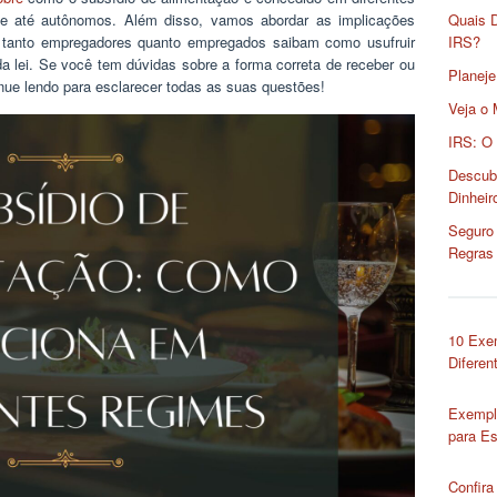
s e até autônomos. Além disso, vamos abordar as implicações
Quais 
e tanto empregadores quanto empregados saibam como usufruir
IRS?
da lei. Se você tem dúvidas sobre a forma correta de receber ou
Planeje
nue lendo para esclarecer todas as suas questões!
Veja o 
IRS: O
Descub
Dinheir
Seguro 
Regras
10 Exe
Diferen
Exempl
para Es
Confira