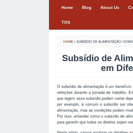
Skip
Home
Blog
About Us
Co
to
content
TOS
HOME
»
SUBSÍDIO DE ALIMENTAÇÃO: COM
Subsídio de Ali
em Dif
O subsídio de alimentação é um benefício 
refeições durante a jornada de trabalho. 
que regem esse subsídio podem variar depe
por exemplo, é comum o subsídio ser ofe
alimentação, mas as condições podem muda
Por isso, entender como o subsídio de alim
para garantir que todos os direitos sejam re
Neste artigo, vamos explorar os detalhes
s