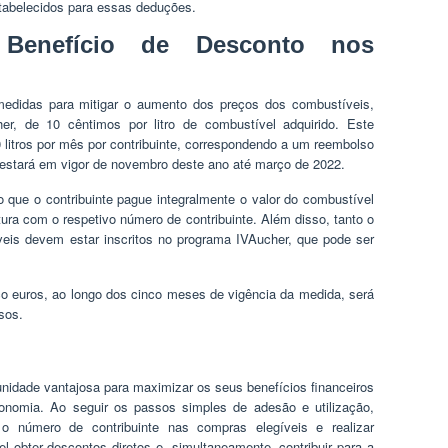
stabelecidos para essas deduções.
Benefício de Desconto nos
didas para mitigar o aumento dos preços dos combustíveis,
er, de 10 cêntimos por litro de combustível adquirido. Este
 litros por mês por contribuinte, correspondendo a um reembolso
estará em vigor de novembro deste ano até março de 2022.
o que o contribuinte pague integralmente o valor do combustível
atura com o respetivo número de contribuinte. Além disso, tanto o
eis devem estar inscritos no programa IVAucher, que pode ser
 euros, ao longo dos cinco meses de vigência da medida, será
sos.
nidade vantajosa para maximizar os seus benefícios financeiros
onomia. Ao seguir os passos simples de adesão e utilização,
 o número de contribuinte nas compras elegíveis e realizar
 obter descontos diretos e, simultaneamente, contribuir para a