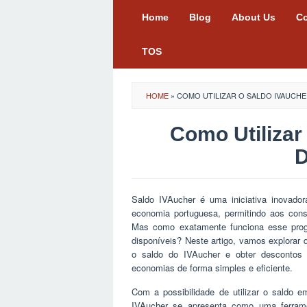
Skip
Home
Blog
About Us
Co
to
content
TOS
HOME
»
COMO UTILIZAR O SALDO IVAUCH
Como Utilizar
D
Saldo IVAucher é uma iniciativa inovado
economia portuguesa, permitindo aos cons
Mas como exatamente funciona esse prog
disponíveis? Neste artigo, vamos explorar d
o saldo do IVAucher e obter descontos
economias de forma simples e eficiente.
Com a possibilidade de utilizar o saldo em
IVAucher se apresenta como uma ferrame