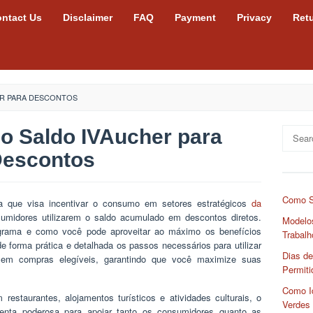
ntact Us
Disclaimer
FAQ
Payment
Privacy
Ret
ER PARA DESCONTOS
 o Saldo IVAucher para
Search
for:
escontos
Como S
ra que visa incentivar o consumo em setores estratégicos
da
umidores utilizarem o saldo acumulado em descontos diretos.
Modelos
rama e como você pode aproveitar ao máximo os benefícios
Trabalh
e forma prática e detalhada os passos necessários para utilizar
Dias de
 em compras elegíveis, garantindo que você maximize suas
Permiti
Como Id
 restaurantes, alojamentos turísticos e atividades culturais, o
Verdes
nta poderosa para apoiar tanto os consumidores quanto as