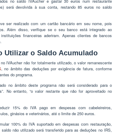
ados no saldo IVAucher e gastar 30 euros num restaurante
ros) será devolvida à sua conta, restando 85 euros no saldo
ve ser realizado com um cartão bancário em seu nome, pois
s. Além disso, verifique se o seu banco está integrado ao
nstituições financeiras aderiram. Apenas clientes de bancos
.
 Utilizar o Saldo Acumulado
o IVAucher não for totalmente utilizado, o valor remanescente
S
, no âmbito das deduções por exigência de fatura, conforme
uentes do programa.
zado no âmbito deste programa não será considerado para o
”. No entanto, “o valor restante que não for aproveitado no
deduzir 15% do IVA pago em despesas com cabeleireiros,
los, ginásios e veterinários, até o limite de 250 euros.
cumular 100% do IVA suportado em despesas com restauração,
o saldo não utilizado será transferido para as deduções no IRS,