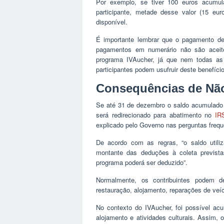
Por exemplo, se tiver 100 euros acumul
participante, metade desse valor (15 eu
disponível.
É importante lembrar que o pagamento de
pagamentos em numerário não são aceito
programa IVAucher, já que nem todas as i
participantes podem usufruir deste benefício
Consequências de Não
Se até 31 de dezembro o saldo acumulado n
será redirecionado para abatimento no
IR
explicado pelo Governo nas perguntas freq
De acordo com as regras, “o saldo utili
montante das deduções à coleta previstas
programa poderá ser deduzido”.
Normalmente, os contribuintes podem 
restauração, alojamento, reparações de veícu
No contexto do IVAucher, foi possível a
alojamento e atividades culturais. Assim, 