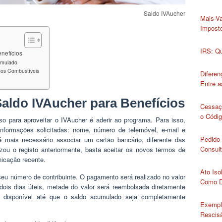
Saldo IVAucher
Mais-Va
Impost
IRS: Qu
nefícios
umulado
nos Combustíveis
Diferen
Entre 
aldo IVAucher para Benefícios
Cessaç
o Códig
so para aproveitar o IVAucher é aderir ao programa. Para isso,
informações solicitadas: nome, número de telemóvel, e-mail e
Pedido 
é mais necessário associar um cartão bancário, diferente das
Consult
izou o registo anteriormente, basta aceitar os novos termos de
icação recente.
Ato Iso
seu número de contribuinte. O pagamento será realizado no valor
Como D
dois dias úteis, metade do valor será reembolsada diretamente
á disponível até que o saldo acumulado seja completamente
Exempl
Rescisã