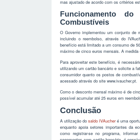
mas ajustado de acordo com os critérios e
Funcionamento do 
Combustíveis
O Governo implementou um conjunto de me
incluindo o reembolso, através do IVAuch
benefício está limitado a um consumo de 50
máximo de cinco euros mensais. A medida 
Para aproveitar este benefício, é necessári
utilizando um cartão bancário e solicite a f
consumidor quanto os postos de combustív
acessado através do site www.ivaucher.pt.
Como o desconto mensal máximo é de cinco
possível acumular até 25 euros em reembol
Conclusão
A utilização do
saldo IVAucher
é uma oportu
enquanto apoia setores importantes da ec
como registrar-se no programa, informar
pagamentos com cartão bancário, é possível