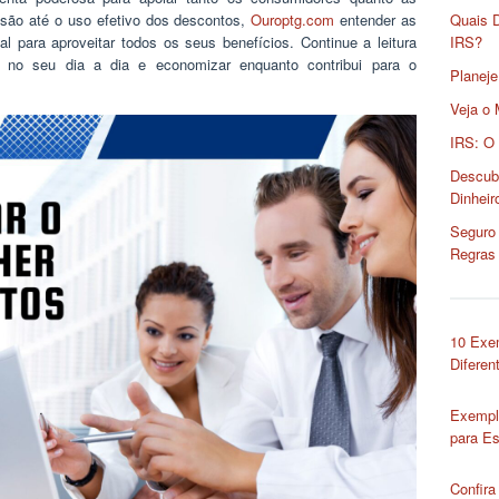
são até o uso efetivo dos descontos,
Ouroptg.com
entender as
Quais 
l para aproveitar todos os seus benefícios. Continue a leitura
IRS?
r no seu dia a dia e economizar enquanto contribui para o
Planeje
Veja o 
IRS: O
Descub
Dinheir
Seguro 
Regras
10 Exe
Diferen
Exempl
para Es
Confira