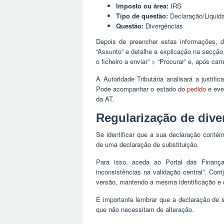
Imposto ou área:
IRS
Tipo de questão:
Declaração/Liquid
Questão:
Divergências
Depois de preencher estas informações, d
“Assunto” e detalhe a explicação na secç
o ficheiro a enviar” > “Procurar” e, após car
A Autoridade Tributária analisará a justifi
Pode acompanhar o estado do
pedido
e even
da AT.
Regularização de dive
Se identificar que a sua declaração contém
de uma declaração de substituição.
Para isso, aceda ao Portal das Finança
inconsistências na validação central”. Cor
versão, mantendo a mesma identificação e 
É importante lembrar que a declaração de s
que não necessitam de alteração.