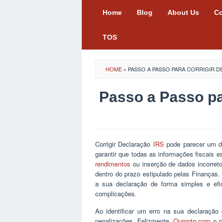
Skip
Home
Blog
About Us
Co
to
content
TOS
HOME
»
PASSO A PASSO PARA CORRIGIR D
Passo a Passo pa
Corrigir Declaração
IRS
pode parecer um de
garantir que todas as informações fiscais 
rendimentos
ou inserção de dados incorretos
dentro do prazo estipulado pelas Finanças
a sua declaração de forma simples e efi
complicações.
Ao identificar um erro na sua declaração 
penalizações. Felizmente,
Ouroptg.com
o p