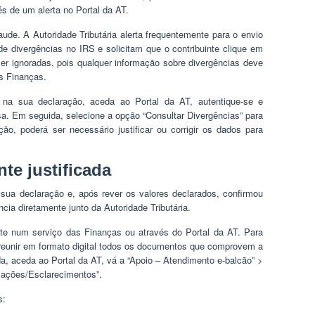
és de um alerta no Portal da AT.
raude. A Autoridade Tributária alerta frequentemente para o envio
de divergências no IRS e solicitam que o contribuinte clique em
r ignoradas, pois qualquer informação sobre divergências deve
s Finanças.
s na sua declaração, aceda ao Portal da AT, autentique-se e
sa. Em seguida, selecione a opção “Consultar Divergências” para
o, poderá ser necessário justificar ou corrigir os dados para
te justificada
sua declaração e, após rever os valores declarados, confirmou
ncia diretamente junto da Autoridade Tributária.
ente num serviço das Finanças ou através do Portal da AT. Para
 reunir em formato digital todos os documentos que comprovem a
a, aceda ao Portal da AT, vá a “Apoio – Atendimento e-balcão” >
mações/Esclarecimentos”.
s: