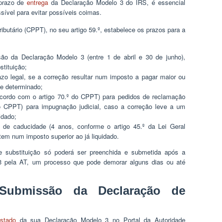
 prazo de
entrega
da Declaração Modelo 3 do IRS, é essencial
sível para evitar possíveis coimas.
butário (CPPT), no seu artigo 59.º, estabelece os prazos para a
ão da Declaração Modelo 3 (entre 1 de abril e 30 de junho),
tituição;
zo legal, se a correção resultar num imposto a pagar maior ou
te determinado;
cordo com o artigo 70.º do CPPT) para pedidos de reclamação
do CPPT) para impugnação judicial, caso a correção leve a um
idado;
 de caducidade (4 anos, conforme o artigo 45.º da Lei Geral
ultem num imposto superior ao já liquidado.
e substituição só poderá ser preenchida e submetida após a
 3 pela AT, um processo que pode demorar alguns dias ou até
 Submissão da Declaração de
stado
da sua Declaração Modelo 3 no Portal da Autoridade