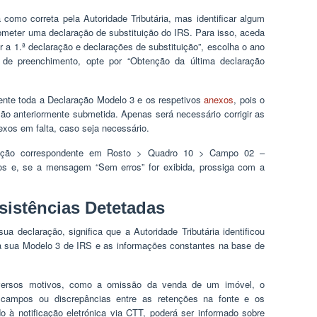
como correta pela Autoridade Tributária, mas identificar algum
bmeter uma declaração de substituição do IRS. Para isso, aceda
r a 1.ª declaração e declarações de substituição”, escolha o ano
e de preenchimento, opte por “Obtenção da última declaração
ente toda a Declaração Modelo 3 e os respetivos
anexos
, pois o
ão anteriormente submetida. Apenas será necessário corrigir as
exos em falta, caso seja necessário.
opção correspondente em Rosto > Quadro 10 > Campo 02 –
dos e, se a mensagem “Sem erros” for exibida, prossiga com a
sistências Detetadas
a declaração, significa que a Autoridade Tributária identificou
a sua Modelo 3 de IRS e as informações constantes na base de
iversos motivos, como a omissão da venda de um imóvel, o
 campos ou discrepâncias entre as retenções na fonte e os
o à notificação eletrónica via CTT, poderá ser informado sobre