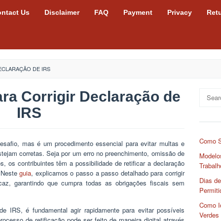
ntact Us
Disclaimer
FAQ
Payment
Privacy
Ret
ECLARAÇÃO DE IRS
ra Corrigir Declaração de
Search
for:
IRS
Como S
safio, mas é um procedimento essencial para evitar multas e
estejam corretas. Seja por um erro no preenchimento, omissão de
Modelos
, os contribuintes têm a possibilidade de retificar a declaração
Trabalh
. Neste
guia
, explicamos o passo a passo detalhado para corrigir
Dias de
caz, garantindo que cumpra todas as obrigações fiscais sem
Permiti
Como Id
de IRS, é fundamental agir rapidamente para evitar possíveis
Verdes
rocesso de retificação pode ser feito de maneira digital através