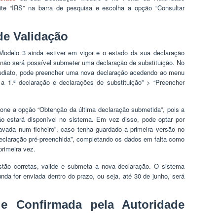
igite “IRS” na barra de pesquisa e escolha a opção “Consultar
de Validação
Modelo 3 ainda estiver em vigor e o estado da sua declaração
 não será possível submeter uma declaração de substituição. No
 imediato, pode preencher uma nova declaração acedendo ao menu
 a 1.ª declaração e declarações de substituição” > “Preencher
ione a opção “Obtenção da última declaração submetida”, pois a
ão estará disponível no sistema. Em vez disso, pode optar por
avada num ficheiro”, caso tenha guardado a primeira versão no
declaração pré-preenchida”, completando os dados em falta como
primeira vez.
stão corretas, valide e submeta a nova declaração. O sistema
a for enviada dentro do prazo, ou seja, até 30 de junho, será
 e Confirmada pela Autoridade