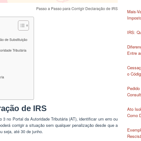
Passo a Passo para Corrigir Declaração de IRS
Mais-Va
Impost
IRS: Qu
o de Substituição
Diferen
oridade Tributária
Entre 
Cessaç
o Códig
ria
Pedido 
Consult
ração de IRS
Ato Iso
Como D
 no Portal da Autoridade Tributária (AT), identificar um erro ou
derá corrigir a situação sem qualquer penalização desde que a
Exempl
ou seja, até 30 de junho.
Rescisã